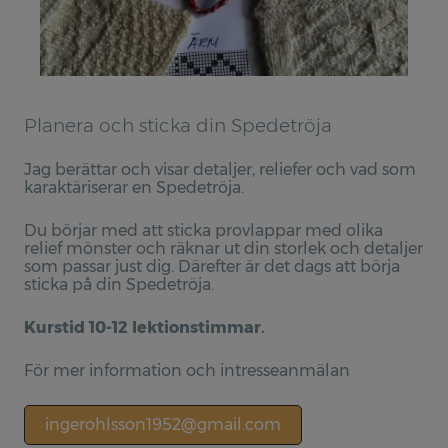
Stolan
Kaffefilter
Försäljning
Planera och sticka din Spedetröja
Spedetröja
Provlapps kit för Spedetröjan
Jag berättar och visar detaljer, reliefer och vad som
karaktäriserar en Spedetröja.
Muddar
Du börjar med att sticka provlappar med olika
Muddar materialpaket
relief mönster och räknar ut din storlek och detaljer
som passar just dig. Därefter är det dags att börja
Kaffefilter, Lin
sticka på din Spedetröja.
Publikationer
Kurstid 10-12 lektionstimmar.
Spedetröjan - en studie av Charlotte Weibulls saml
För mer information och intresseanmälan
Spedetröjan - stickade reliefer
ingerohlsson1952@gmail.com
Spedetröjans dekoration - en studie av dess variat