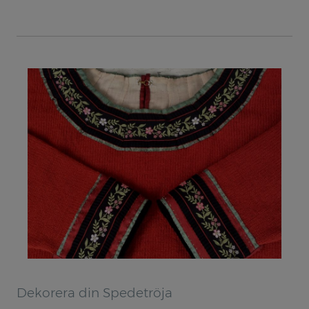
Kurser & Föredrag
Kurser
Föredrag
Villkor och Info
Kontakt
Dekorera din Spedetröja