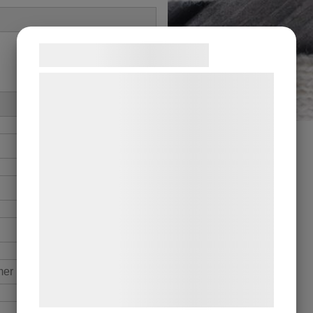
Samtykke til cookies
Vi og vores samarbejdspartnere bruger
teknologier, herunder cookies, til at
indsamle oplysninger om dig til forskellige
formål, herunder: Tilpasning af annoncering,
bedre brugeroplevelse, funktionalitet,
statistik og marketing. Disse oplysninger
kan blive delt med annoncerings- og
analysepartnere, som kan kombinere dem
med data, du tidligere har givet dem eller
de har indsamlet gennem din brug af deres
tjenester. Ved at klikke på 'OK' giver du
samtykke til disse formål.