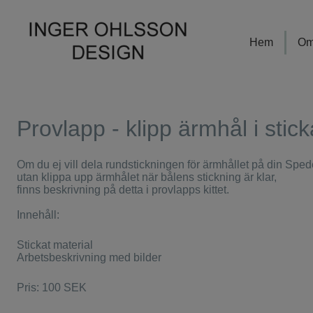
Hem
Om
Provlapp - klipp ärmhål i stick
Om du ej vill dela rundstickningen för ärmhållet på din Sped
utan klippa upp ärmhålet när bålens stickning är klar,
finns beskrivning på detta i provlapps kittet.
Innehåll:
Stickat material
Arbetsbeskrivning med bilder
Pris: 100 SEK