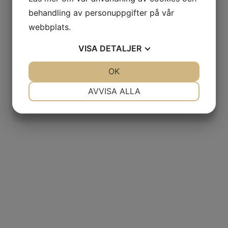
behandling av personuppgifter på vår
webbplats.
VISA
DETALJER
JA
NEJ
OK
JA
NEJ
NÖDVÄNDIG
INSTÄLLNINGAR
AVVISA ALLA
JA
NEJ
JA
NEJ
MARKNADSFÖRING
STATISTIK