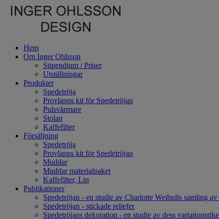
Hem
Om Inger Ohlsson
Stipendium / Priser
Utställningar
Produkter
Spedetröja
Provlapps kit för Spedetröjan
Pulsvärmare
Stolan
Kaffefilter
Försäljning
Spedetröja
Provlapps kit för Spedetröjan
Muddar
Muddar materialpaket
Kaffefilter, Lin
Publikationer
Spedetröjan - en studie av Charlotte Weibulls samling av
Spedetröjan - stickade reliefer
Spedetröjans dekoration - en studie av dess variationsri