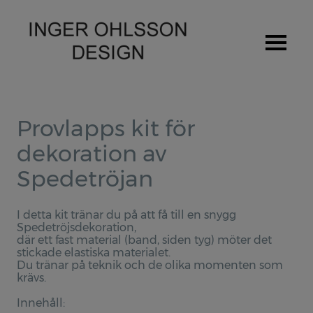
Hem
Provlapps kit för
Om Inger Ohlsson
dekoration av
Stipendium / Priser
Spedetröjan
Utställningar
I detta kit tränar du på att få till en snygg
Produkter
Spedetröjsdekoration,
där ett fast material (band, siden tyg) möter det
Spedetröja
stickade elastiska materialet.
Du tränar på teknik och de olika momenten som
Provlapps kit för Spedetröjan
krävs.
Pulsvärmare
Innehåll: