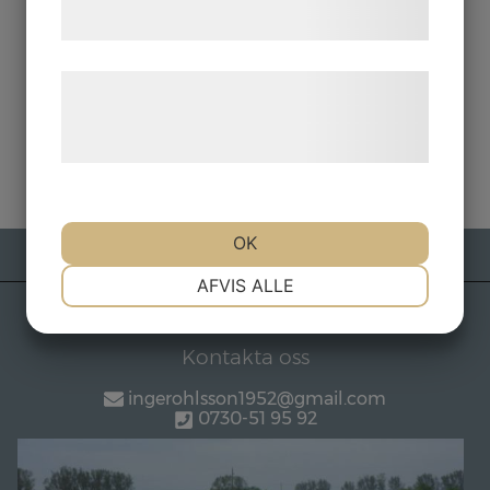
samtykke til disse formål.
Læs mere om vores brug af cookies og
behandling af persondata på vores
hjemmeside.
OK
NØDVENDIGE
PRÆFERENCER
AFVIS ALLE
MARKETING
STATISTIK
Kontakta oss
ingerohlsson1952@gmail.com
0730-51 95 92