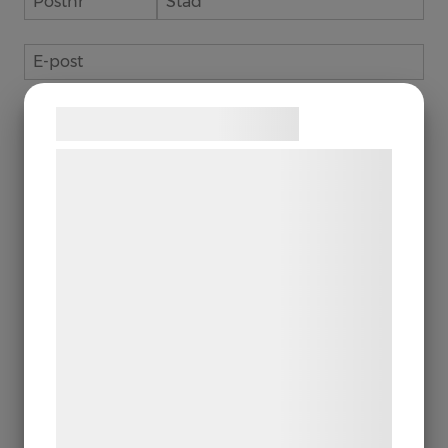
Kurser & Föredrag
Kurser
Föredrag
Samtykke til cookies
Villkor och Info
Vi og vores samarbejdspartnere bruger
teknologier, herunder cookies, til at
Kontakt
indsamle oplysninger om dig til forskellige
formål, herunder: Tilpasning af annoncering,
bedre brugeroplevelse, funktionalitet,
Skicka
statistik og marketing. Disse oplysninger
kan blive delt med annoncerings- og
analysepartnere, som kan kombinere dem
med data, du tidligere har givet dem eller
de har indsamlet gennem din brug af deres
tjenester. Ved at klikke på 'OK' giver du