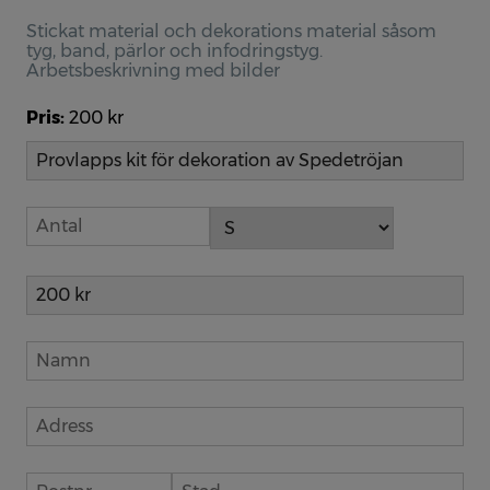
Stolan
Stickat material och dekorations material såsom
tyg, band, pärlor och infodringstyg.
Kaffefilter
Arbetsbeskrivning med bilder
Försäljning
Pris:
200 kr
Spedetröja
Provlapps kit för Spedetröjan
Muddar
Muddar materialpaket
Kaffefilter, Lin
Publikationer
Spedetröjan - en studie av Charlotte Weibulls saml
Spedetröjan - stickade reliefer
Spedetröjans dekoration - en studie av dess variat