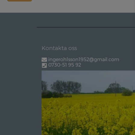
Kontakta oss
ingerohlsson1952@gmail.com
0730-51 95 92