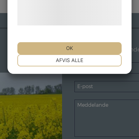
Læs mere om vores brug af cookies og
behandling af persondata på vores
hjemmeside.
OK
Skicka ett meddeland
NØDVENDIGE
PRÆFERENCER
AFVIS ALLE
MARKETING
STATISTIK