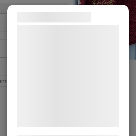
Samtykke til cookies
Vi og vores samarbejdspartnere bruger
teknologier, herunder cookies, til at
indsamle oplysninger om dig til forskellige
formål, herunder: Tilpasning af annoncering,
bedre brugeroplevelse, funktionalitet,
statistik og marketing. Disse oplysninger
kan blive delt med annoncerings- og
analysepartnere, som kan kombinere dem
med data, du tidligere har givet dem eller
de har indsamlet gennem din brug af deres
tjenester. Ved at klikke på 'OK' giver du
samtykke til disse formål.