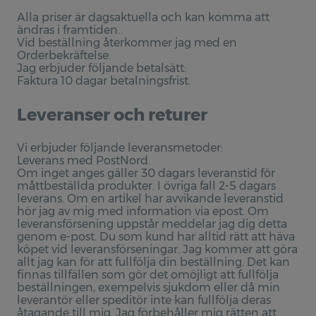
Stolan
Alla priser är dagsaktuella och kan komma att
ändras i framtiden.
Kaffefilter
Vid beställning återkommer jag med en
Orderbekräftelse.
Jag erbjuder följande betalsätt:
Försäljning
Faktura 10 dagar betalningsfrist.
Spedetröja
Leveranser och returer
Provlapps kit för Spedetröjan
Muddar
Vi erbjuder följande leveransmetoder:
Leverans med PostNord.
Muddar materialpaket
Om inget anges gäller 30 dagars leveranstid för
måttbeställda produkter. I övriga fall 2-5 dagars
Kaffefilter, Lin
leverans. Om en artikel har avvikande leveranstid
hör jag av mig med information via epost. Om
leveransförsening uppstår meddelar jag dig detta
Publikationer
genom e-post. Du som kund har alltid rätt att häva
köpet vid leveransförseningar. Jag kommer att göra
Spedetröjan - en studie av Charlotte Weibulls saml
allt jag kan för att fullfölja din beställning. Det kan
finnas tillfällen som gör det omöjligt att fullfölja
Spedetröjan - stickade reliefer
beställningen, exempelvis sjukdom eller då min
leverantör eller speditör inte kan fullfölja deras
Spedetröjans dekoration - en studie av dess variat
åtagande till mig. Jag förbehåller mig rätten att