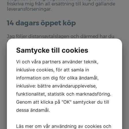
friskriva mig från all ersättning till kund gällande
Kurser & Föredrag
leveransförseningar.
Kurser
14 dagars öppet köp
Föredrag
Jag följer distansavtalslagen och därmed har du
rätt att returnera beställda varor utan att ange
Villkor och Info
någon anledning. Detta gäller dock ej varor som är
Samtycke till cookies
måttbeställda eller specialuppdrag. Du ångrar ditt
köp genom att inom 14 dagar från att du mottagit
Kontakt
Vi och våra partners använder teknik,
din beställning (eller större del av) meddela mig.
Artikeln ska returneras väl emballerad och i fint
inklusive cookies, för att samla in
skick.
information om dig för olika ändamål,
Du betalar returfraktkostnad.
inklusive: bättre användarupplevelse,
Returer skickas till:
funktionalitet, statistik och marknadsföring.
Genom att klicka på "OK" samtycker du till
Inger Olsson Design
Betgatan 6
dessa ändamål.
272 39 Simrishamn
Återbetalning
Läs mer om vår användning av cookies och