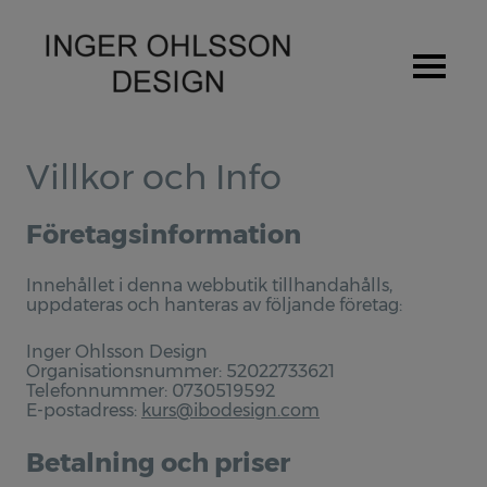
Hem
Villkor och Info
Om Inger Ohlsson
Företagsinformation
Stipendium / Priser
Innehållet i denna webbutik tillhandahålls,
Utställningar
uppdateras och hanteras av följande företag:
Produkter
Inger Ohlsson Design
Organisationsnummer: 52022733621
Spedetröja
Telefonnummer: 0730519592
E-postadress:
kurs@ibodesign.com
Provlapps kit för Spedetröjan
Betalning och priser
Pulsvärmare