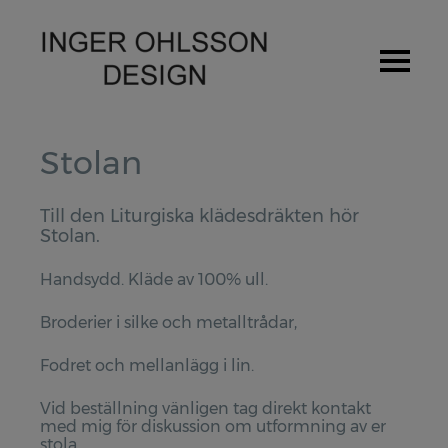
Hem
Stolan
Om Inger Ohlsson
Till den Liturgiska klädesdräkten hör
Stolan.
Stipendium / Priser
Utställningar
Handsydd. Kläde av 100% ull.
Broderier i silke och metalltrådar,
Produkter
Spedetröja
Fodret och mellanlägg i lin.
Provlapps kit för Spedetröjan
Vid beställning vänligen tag direkt kontakt
med mig för diskussion om utformning av er
Pulsvärmare
stola.