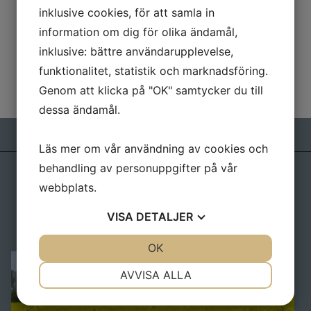
inklusive cookies, för att samla in
Kurser & Föredrag
information om dig för olika ändamål,
Kurser
inklusive: bättre användarupplevelse,
funktionalitet, statistik och marknadsföring.
Föredrag
Genom att klicka på "OK" samtycker du till
Villkor och Info
dessa ändamål.
Kontakt
Läs mer om vår användning av cookies och
behandling av personuppgifter på vår
webbplats.
Kontakta oss
VISA
DETALJER
ingerohlsson1952@gmail.com
0730-51 95 92
JA
NEJ
OK
JA
NEJ
NÖDVÄNDIG
INSTÄLLNINGAR
AVVISA ALLA
JA
NEJ
JA
NEJ